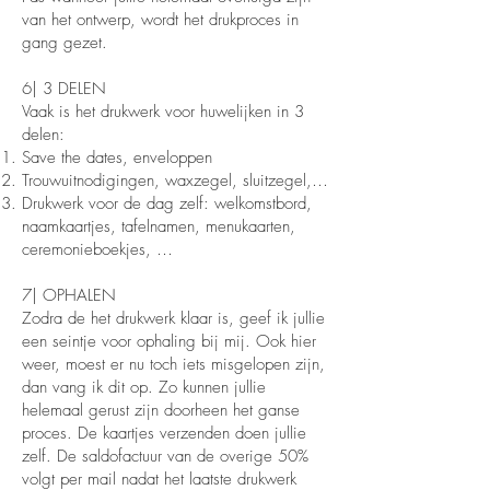
van het ontwerp, wordt het drukproces in
gang gezet.
6| 3 DELEN
Vaak is het drukwerk voor huwelijken in 3
delen:
Save the dates, enveloppen
Trouwuitnodigingen, waxzegel, sluitzegel,…
Drukwerk voor de dag zelf: welkomstbord,
naamkaartjes, tafelnamen, menukaarten,
ceremonieboekjes, …
7| OPHALEN
Zodra de het drukwerk klaar is, geef ik jullie
een seintje voor ophaling bij mij. Ook hier
weer, moest er nu toch iets misgelopen zijn,
dan vang ik dit op. Zo kunnen jullie
helemaal gerust zijn doorheen het ganse
proces. De kaartjes verzenden doen jullie
zelf. De saldofactuur van de overige 50%
volgt per mail nadat het laatste drukwerk