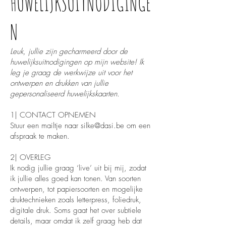
HUWELIJKSUITNODIGINGE
N
Leuk, jullie zijn gecharmeerd door de
huwelijksuitnodigingen op mijn website! Ik
leg je graag de werkwijze uit voor het
ontwerpen en drukken van jullie
gepersonaliseerd huwelijkskaarten.
1| CONTACT OPNEMEN
Stuur een mailtje naar
silke@dasi.be
om een
afspraak te maken.
2| OVERLEG
Ik nodig jullie graag ‘live’ uit bij mij, zodat
ik jullie alles goed kan tonen. Van soorten
ontwerpen, tot papiersoorten en mogelijke
druktechnieken zoals letterpress, foliedruk,
digitale druk. Soms gaat het over subtiele
details, maar omdat ik zelf graag heb dat