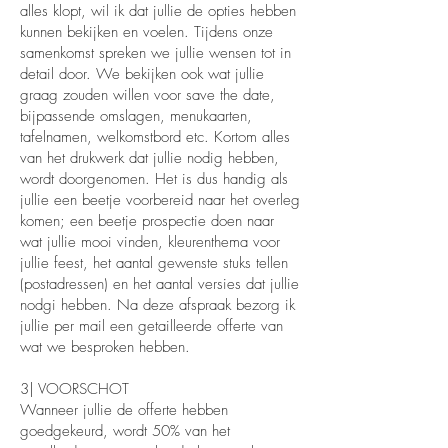
alles klopt, wil ik dat jullie de opties hebben
kunnen bekijken en voelen. Tijdens onze
samenkomst spreken we jullie wensen tot in
detail door. We bekijken ook wat jullie
graag zouden willen voor save the date,
bijpassende omslagen, menukaarten,
tafelnamen, welkomstbord etc. Kortom alles
van het drukwerk dat jullie nodig hebben,
wordt doorgenomen. Het is dus handig als
jullie een beetje voorbereid naar het overleg
komen; een beetje prospectie doen naar
wat jullie mooi vinden, kleurenthema voor
jullie feest, het aantal gewenste stuks tellen
(postadressen) en het aantal versies dat jullie
nodgi hebben. Na deze afspraak bezorg ik
jullie per mail een getailleerde offerte van
wat we besproken hebben.
3| VOORSCHOT
Wanneer jullie de offerte hebben
goedgekeurd, wordt 50% van het