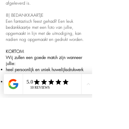
afgeleverd is.
8| BEDANKKAARTJE
Een fantastisch feest gehad? Een leuk
bedankkaartje met een foto van jullie,
opgemaakt in lijn met de uitnodiging, kan
nadien nog opgemaakt en gedrukt worden.
KORTOM
Wij zullen een goede match zijn wanneer
jullie:
heel persoonlijk en uniek huwelijksdrukwerk
wensen
kwalitatief drukwerk belangrijk vinden
niet eindeloos willen zoeken tussen
standaard ontwerpen die iedereen kan
gebruiken
geen idee hebben waar je terecht kan voor
goed drukwerk
een persoonlijke aanpak en begeleiding
appreciëren