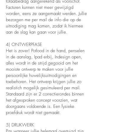
totaalbedrag aangerekend als voorschot.
Facturen kunnen niet meer gewijzigd
worden, eens ze aangemaakt werden. Jullie
bezorgen me per mail de info die op de
uitnodiging mag komen, zodat ik hiermee
aan de slag kan gaan voor jullie.
4| ONTWERPFASE
Het is zover! Potlood in de hand, penselen
in de aanslag, Ipad erbij, Indesign open,
alles wordt in de strijd gegooid om het
mooiste ontwerp te maken voor jullie
persoonlijke huwelijksuitnodigingen en
toebehoren. Het ontwerp krijgen jullie zo
realistich mogelijk gesimuleerd per mail.
Standaard zijn er 2 correctierondes binnen
het afgesproken concept voorzien, wat
doorgaans voldoende is. Een fysieke
proefdruk wordt niet gemaakt.
5| DRUKWERK
Pas wanneer jullie helemaal overtuigd zijn