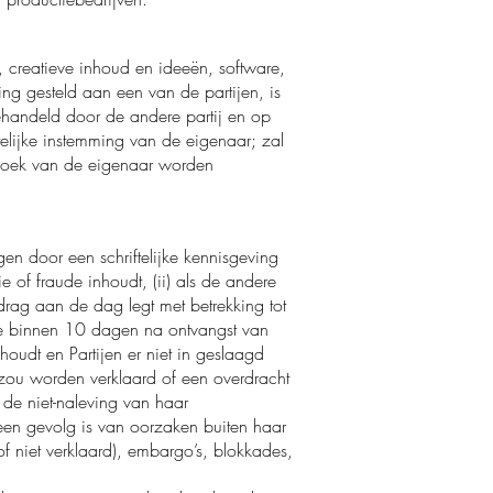
, creatieve inhoud en ideeën, software,
ng gesteld aan een van de partijen, is
behandeld door de andere partij en op
lijke instemming van de eigenaar; zal
erzoek van de eigenaar worden
en door een schriftelijke kennisgeving
ie of fraude inhoudt, (ii) als de andere
drag aan de dag legt met betrekking tot
atie binnen 10 dagen na ontvangst van
houdt en Partijen er niet in geslaagd
et zou worden verklaard of een overdracht
r de niet-naleving van haar
een gevolg is van oorzaken buiten haar
 of niet verklaard), embargo’s, blokkades,