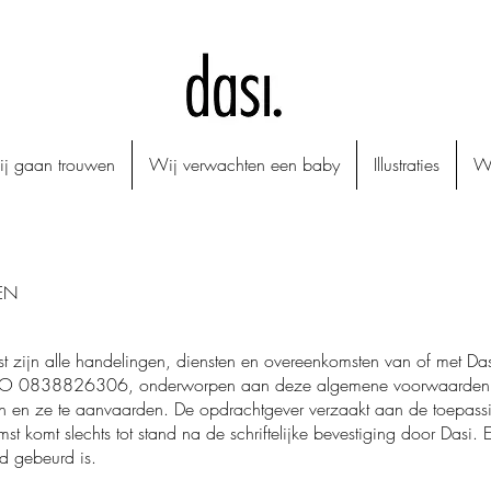
j gaan trouwen
Wij verwachten een baby
Illustraties
Wa
DEN
zijn alle handelingen, diensten en overeenkomsten van of met Dasi
BO 0838826306, onderworpen aan deze algemene voorwaarden. De
en en ze te aanvaarden. De opdrachtgever verzaakt aan de toepass
komt slechts tot stand na de schriftelijke bevestiging door Dasi. E
d gebeurd is.