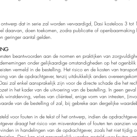
 ontwerp dat in serie zal worden vervaardigd, Dasi kosteloos 3 to
deel daarvan, doen toekomen, zodra publicatie of openbaarmaking 
en geringer aantal gelden.
RING
nsten beantwoorden aan de normen en praktijken van zorgvuldighei
ndernemingen onder gelijkaardige omstandigheden op het ogenblik
isten vermeld in de bestelling. Het risico en de kosten van transpo
ening van de opdrachtgever, tenzij uitdrukkelijk anders overeengekom
asi zal enkel aansprakelijk zijn voor de directe schade die het rec
pzet in het kader van de uitvoering van de bestelling. In geen gev
s winstderving, verlies van cliënteel, enige vorm van intresten, (in
e waarde van de bestelling of zal, bij gebreke aan dergelijke waar
eld voor fouten in de tekst of het ontwerp, indien de opdrachtgever
gever draagt het risico van misverstanden of fouten ten aanzien v
inden in handelingen van de opdrachtgever, zoals het niet tijdig of
rialen. Dasi kan niet aansprakelijk worden gesteld voor fouten van