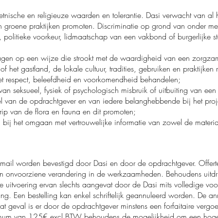
etnische en religieuze waarden en tolerantie. Dasi verwacht van al
 groene praktijken promoten. Discriminatie op grond van onder meer 
e, politieke voorkeur, lidmaatschap van een vakbond of burgerlijke st
:
ragen op een wijze die strookt met de waardigheid van een zor
of het gastland, de lokale cultuur, tradities, gebruiken en praktijken 
et respect, beleefdheid en voorkomendheid behandelen;
n seksueel, fysiek of psychologisch misbruik of uitbuiting van een
el van de opdrachtgever en van iedere belanghebbende bij het proj
grip van de flora en fauna en dit promoten;
n bij het omgaan met vertrouwelijke informatie van zowel de mater
r email worden bevestigd door Dasi en door de opdrachtgever. Offerte
 onvoorziene verandering in de werkzaamheden. Behoudens uitdru
e uitvoering ervan slechts aangevat door de Dasi mits volledige vo
g. Een bestelling kan enkel schriftelijk geannuleerd worden. De annu
 dat geval is er door de opdrachtgever minstens een forfaitaire ver
imum van 125€ excl BTW behoudens de mogelijkheid om een hoge