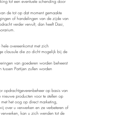
king tot een eventuele schending door
ng van de tot op dat moment gemaakte
dragingen of handelingen van de zijde van
dracht verder vervult, dan heeft Dasi,
norarium.
e hele overeenkomst met zich
ge clausule die zo dicht mogelijk bij de
veringen van goederen worden beheerst
n tussen Partijen zullen worden
or opdrachtgeverenbeheer op basis van
u nieuwe producten voor te stellen op
 met het oog op direct marketing,
wij over u verwerken en ze verbeteren of
s verwerken, kan u zich wenden tot de