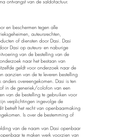
na ontvangst van de saldofactuur.
oor en beschermen tegen alle
rieksgeheimen, auteursrechten,
ducten of diensten door Dasi. Dasi
door Dasi op auteurs- en naburige
tvoering van de bestelling van de
n onderzoek naar het bestaan van
itzelfde geldt voor onderzoek naar de
n aanzien van de te leveren bestelling
jk anders overeengekomen. Dasi is ten
 of in de generiek/colofon van een
en van de bestelling te gebruiken voor
jn verplichtingen ingevolge de
 dit betreft het recht van openbaarmaking
engekomen. Is over de bestemming of
melding van de naam van Dasi openbaar
of openbaar te maken werk voorzien van