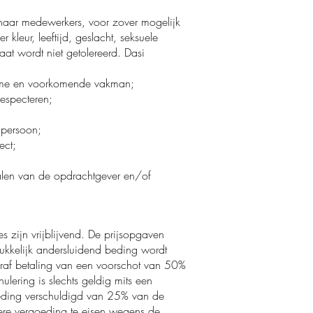
 haar medewerkers, voor zover mogelijk
kleur, leeftijd, geslacht, seksuele
aat wordt niet getolereerd. Dasi
gzame en voorkomende vakman;
respecteren;
 persoon;
ect;
ialen van de opdrachtgever en/of
s zijn vrijblijvend. De prijsopgaven
kkelijk andersluidend beding wordt
oraf betaling van een voorschot van 50%
lering is slechts geldig mits een
goeding verschuldigd van 25% van de
re vergoeding te eisen wegens de