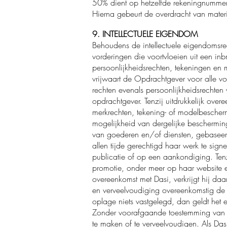
50% dient op hetzelfde rekeningnummer 
Hierna gebeurt de overdracht van mate
9. INTELLECTUELE EIGENDOM
Behoudens de intellectuele eigendomsre
vorderingen die voortvloeien uit een in
persoonlijkheidsrechten, tekeningen en
vrijwaart de Opdrachtgever voor alle v
rechten evenals persoonlijkheidsrechte
opdrachtgever. Tenzij uitdrukkelijk ove
merkrechten, tekening- of modelbescherm
mogelijkheid van dergelijke bescherming
van goederen en/of diensten, gebaseerd 
allen tijde gerechtigd haar werk te si
publicatie of op een aankondiging. Tenz
promotie, onder meer op haar website e
overeenkomst met Dasi, verkrijgt hij daa
en verveelvoudiging overeenkomstig de
oplage niets vastgelegd, dan geldt het 
Zonder voorafgaande toestemming van D
te maken of te verveelvoudigen. Als Da