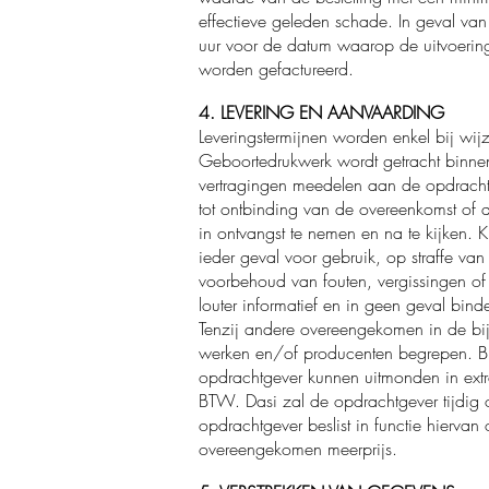
effectieve geleden schade. In geval van 
uur voor de datum waarop de uitvoerin
worden gefactureerd.
4. LEVERING EN AANVAARDING
Leveringstermijnen worden enkel bij wijze
Geboortedrukwerk wordt getracht binnen 
vertragingen meedelen aan de opdrachtge
tot ontbinding van de overeenkomst of 
in ontvangst te nemen en na te kijken. K
ieder geval voor gebruik, op straffe van
voorbehoud van fouten, vergissingen of 
louter informatief en in geen geval bin
Tenzij andere overeengekomen in de bij
werken en/of producenten begrepen. B
opdrachtgever kunnen uitmonden in ext
BTW. Dasi zal de opdrachtgever tijdig 
opdrachtgever beslist in functie hier
overeengekomen meerprijs.