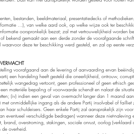
enten, bestanden, beeldmateriaal, presentatiedecks of methodieken
nformatie …), van welke aard ook, op welke wijze ook ter beschikki
 informatie oorspronkelijk bezat; zal met vertrouwelijkheid worden 
f bekend gemaakt aan een derde zonder de voorafgaande schrifte
oel waarvoor deze ter beschikking werd gesteld, en zal op eerste v
 OVERMACHT
stelling voorafgaand aan de levering of aanvaarding ervan beëindig
artij een handeling heeft gesteld die oneerlijkheid, ontrouw, corrupt
zettelijk wangedrag vertoont, geen professioneel of geen ethisch ge
rtij een materiële bepaling of voorwaarde schendt en nalaat de situ
e zetten; (iv) indien een geval van overmacht langer dan 1 maand aan
) met onmiddellijke ingang als de andere Partij insolvabel of failli
 van haar schuldeisers. Geen enkele Partij zal aansprakelijk zijn voo
van eventueel verschuldigde bedragen) wanneer deze niet-naleving 
ot, brand, overstroming, stakingen, sociale onrust, oorlog (verklaard
n de overheid.