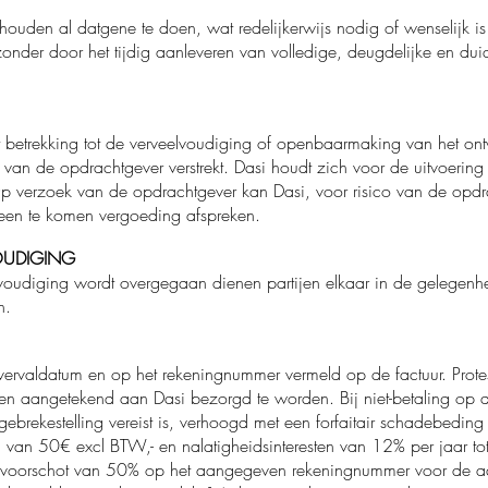
uden al datgene te doen, wat redelijkerwijs nodig of wenselijk is 
jzonder door het tijdig aanleveren van volledige, deugdelijke en d
 betrekking tot de verveelvoudiging of openbaarmaking van het on
 van de opdrachtgever verstrekt. Dasi houdt zich voor de uitvoering
p verzoek van de opdrachtgever kan Dasi, voor risico van de opdr
reen te komen vergoeding afspreken.
OUDIGING
oudiging wordt overgegaan dienen partijen elkaar in de gelegenheid
n.
vervaldatum en op het rekeningnummer vermeld op de factuur. Protest
k en aangetekend aan Dasi bezorgd te worden. Bij niet-betaling op 
ebrekestelling vereist is, verhoogd met een forfaitair schadebedi
van 50€ excl BTW,- en nalatigheidsinteresten van 12% per jaar tot 
en voorschot van 50% op het aangegeven rekeningnummer voor de a