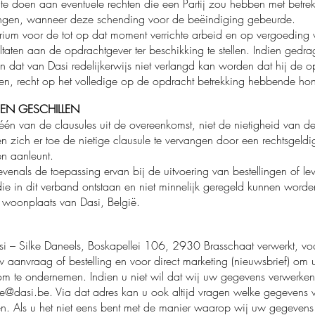
te doen aan eventuele rechten die een Partij zou hebben met betrek
ingen, wanneer deze schending voor de beëindiging gebeurde.
orarium voor de tot op dat moment verrichte arbeid en op vergoedi
esultaten aan de opdrachtgever ter beschikking te stellen. Indien ge
 dat van Dasi redelijkerwijs niet verlangd kan worden dat hij de op
ggen, recht op het volledige op de opdracht betrekking hebbende ho
T EN GESCHILLEN
 één van de clausules uit de overeenkomst, niet de nietigheid van d
en zich er toe de nietige clausule te vervangen door een rechtsgeldi
en aanleunt.
als de toepassing ervan bij de uitvoering van bestellingen of le
 die in dit verband ontstaan en niet minnelijk geregeld kunnen worde
woonplaats van Dasi, België.
– Silke Daneels, Boskapellei 106, 2930 Brasschaat verwerkt, vo
uw aanvraag of bestelling en voor direct marketing (nieuwsbrief) om 
m te ondernemen. Indien u niet wil dat wij uw gegevens verwerken
ke@dasi.be
. Via dat adres kan u ook altijd vragen welke gegevens 
gen. Als u het niet eens bent met de manier waarop wij uw gegeven