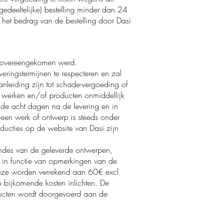
gedeeltelijke) bestelling minder dan 24
het bedrag van de bestelling door Dasi
ijk overeengekomen werd.
eringstermijnen te respecteren en zal
anleiding zijn tot schade-vergoeding of
, werken en/of producten onmiddellijk
en de acht dagen na de levering en in
r een werk of ontwerp is steeds onder
oducties op de website van Dasi zijn
ondes van de geleverde ontwerpen,
in functie van opmerkingen van de
Deze worden verrekend aan 60€ excl
 bijkomende kosten inlichten. De
ducten wordt doorgevoerd aan de