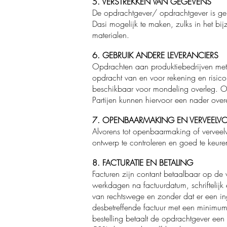
5. VERSTREKKEN VAN GEGEVENS
De opdrachtgever/ opdrachtgever is geho
Dasi mogelijk te maken, zulks in het bi
materialen.
6. GEBRUIK ANDERE LEVERANCIERS
Opdrachten aan produktiebedrijven met
opdracht van en voor rekening en risico
beschikbaar voor mondeling overleg. O
Partijen kunnen hiervoor een nader ove
7. OPENBAARMAKING EN VERVEELV
Alvorens tot openbaarmaking of verveelv
ontwerp te controleren en goed te keure
8. FACTURATIE EN BETALING
Facturen zijn contant betaalbaar op de 
werkdagen na factuurdatum, schriftelij
van rechtswege en zonder dat er een ing
desbetreffende factuur met een minimum 
bestelling betaalt de opdrachtgever e