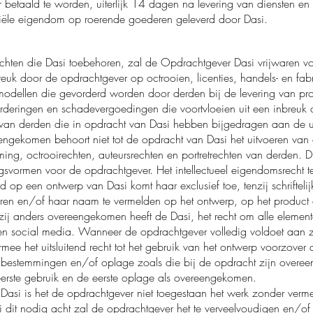
betaald te worden, uiterlijk 14 dagen na levering van diensten en 
riële eigendom op roerende goederen geleverd door Dasi.
chten die Dasi toebehoren, zal de Opdrachtgever Dasi vrijwaren v
breuk door de opdrachtgever op octrooien, licenties, handels- en fab
 modellen die gevorderd worden door derden bij de levering van pro
orderingen en schadevergoedingen die voortvloeien uit een inbreuk 
n van derden die in opdracht van Dasi hebben bijgedragen aan de ui
reengekomen behoort niet tot de opdracht van Dasi het uitvoeren va
ing, octrooirechten, auteursrechten en portretrechten van derden. D
svormen voor de opdrachtgever. Het intellectueel eigendomsrecht te
op een ontwerp van Dasi komt haar exclusief toe, tenzij schrifteli
gneren en/of haar naam te vermelden op het ontwerp, op het product
ij anders overeengekomen heeft de Dasi, het recht om alle element
n social media. Wanneer de opdrachtgever volledig voldoet aan zi
rmee het uitsluitend recht tot het gebruik van het ontwerp voorzover
 bestemmingen en/of oplage zoals die bij de opdracht zijn overe
eerste gebruik en de eerste oplage als overeengekomen.
asi is het de opdrachtgever niet toegestaan het werk zonder ver
si dit nodig acht zal de opdrachtgever het te verveelvoudigen en/