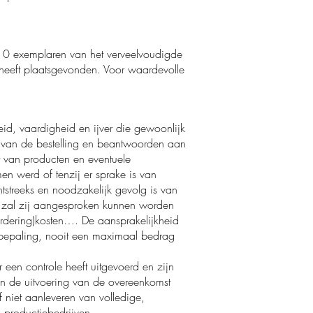
t 10 exemplaren van het verveelvoudigde
heeft plaatsgevonden. Voor waardevolle
d, vaardigheid en ijver die gewoonlijk
 van de bestelling en beantwoorden aan
rt van producten en eventuele
en werd of tenzij er sprake is van
htstreeks en noodzakelijk gevolg is van
al zal zij aangesproken kunnen worden
vordering)kosten…. De aansprakelijkheid
debepaling, nooit een maximaal bedrag
 een controle heeft uitgevoerd en zijn
an de uitvoering van de overeenkomst
 niet aanleveren van volledige,
 productiebedrijven.