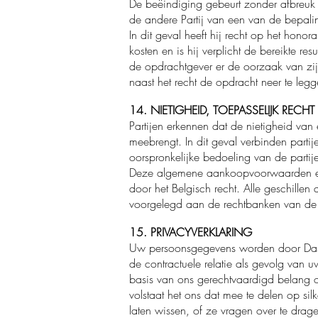
De beëindiging gebeurt zonder afbreuk 
de andere Partij van een van de bepal
In dit geval heeft hij recht op het hon
kosten en is hij verplicht de bereikte r
de opdrachtgever er de oorzaak van zijn
naast het recht de opdracht neer te le
14. NIETIGHEID, TOEPASSELIJK RECH
Partijen erkennen dat de nietigheid van
meebrengt. In dit geval verbinden partij
oorspronkelijke bedoeling van de partij
Deze algemene aankoopvoorwaarden even
door het Belgisch recht. Alle geschillen
voorgelegd aan de rechtbanken van de 
15. PRIVACYVERKLARING
Uw persoonsgegevens worden door Dasi 
de contractuele relatie als gevolg van 
basis van ons gerechtvaardigd belang o
volstaat het ons dat mee te delen op
sil
laten wissen, of ze vragen over te dra