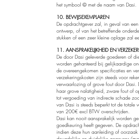
het symbool © met de naam van Dasi.
10. BEWIJSEXEMPLAREN
De opdrachtgever zal, in geval van een
ontwerp, of van het betreffende onder
stukken of een zeer kleine oplage zal e
11. AANSPRAKELIJKHEID EN VERZEKE
De door Dasi geleverde goederen of die
worden gehanteerd bij gelijkaardige o
de overeengekomen specificaties en vere
verzekeringskosten zijn steeds voor rek
verwaarlozing of grove fout door Dasi. D
haar grove nalatigheid, zware fout of o
tot vergoeding van indirecte schade zoal
van Dasi is steeds beperkt tot de total
van 200€ excl BTW overschrijden.
Dasi kan nooit aansprakelijk worden gest
goedkeuring heeft gegeven. De opdracht
indien deze hun aanleiding of oorzaak v
deugdelijke en duidelijke gegevens/mate