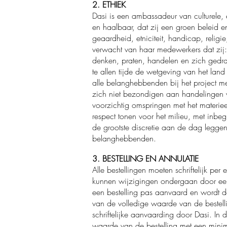
2. ETHIEK
Dasi is een ambassadeur van culturele, 
en haalbaar, dat zij een groen beleid en
geaardheid, etniciteit, handicap, religi
verwacht van haar medewerkers dat zij
denken, praten, handelen en zich ged
te allen tijde de wetgeving van het land 
alle belanghebbenden bij het project m
zich niet bezondigen aan handelingen va
voorzichtig omspringen met het materie
respect tonen voor het milieu, met inbe
de grootste discretie aan de dag legge
belanghebbenden.
3. BESTELLING EN ANNULATIE
Alle bestellingen moeten schriftelijk pe
kunnen wijzigingen ondergaan door een
een bestelling pas aanvaard en wordt d
van de volledige waarde van de bestellin
schriftelijke aanvaarding door Dasi. In
waarde van de bestelling met een min