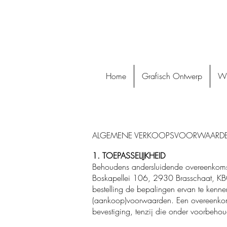
Home
Grafisch Ontwerp
Wi
ALGEMENE VERKOOPSVOORWAAR
1. TOEPASSELIJKHEID
Behoudens andersluidende overeenkomst 
Boskapellei 106, 2930 Brasschaat, K
bestelling de bepalingen ervan te kenn
(aankoop)voorwaarden. Een overeenkomst 
bevestiging, tenzij die onder voorbehou