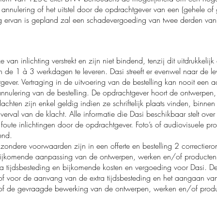
annulering of het uitstel door de opdrachtgever van een (gehele of 
g ervan is gepland zal een schadevergoeding van twee derden van 
 van inlichting verstrekt en zijn niet bindend, tenzij dit uitdrukkel
de 1 à 3 werkdagen te leveren. Dasi streeft er evenwel naar de lev
ver. Vertraging in de uitvoering van de bestelling kan nooit een a
annulering van de bestelling. De opdrachtgever hoort de ontwerpen
lachten zijn enkel geldig indien ze schriftelijk plaats vinden, binn
 verval van de klacht. Alle informatie die Dasi beschikbaar stelt ove
foute inlichtingen door de opdrachtgever. Foto’s of audiovisuele pr
dend.
zondere voorwaarden zijn in een offerte en bestelling 2 correctier
ijkomende aanpassing van de ontwerpen, werken en/of producten 
ra tijdsbesteding en bijkomende kosten en vergoeding voor Dasi. 
of voor de aanvang van de extra tijdsbesteding en het aangaan van
van of de gevraagde bewerking van de ontwerpen, werken en/of pro